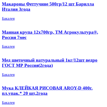
Макароны Феттучине 500гр/12 шт Барилла
Италия 3года
Бакалея
Манная крупа 12х700гр, ТМ Агрокультура®,
Россия 7мес
Бакалея
Мед цветочный натуральный 1кг/12шт ведро
ГОСТ МР Россия(2года)
Бакалея
Мука КЛЕЙКАЯ РИСОВАЯ AROY-D 400г.
пл.упак.* 20 шт,2года
Бакалея