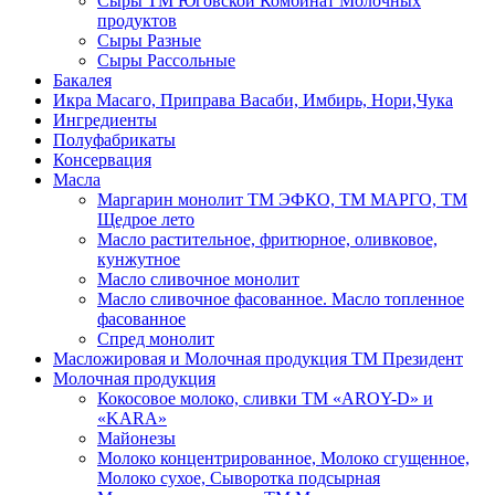
Сыры ТМ Юговской Комбинат Молочных
продуктов
Сыры Разные
Сыры Рассольные
Бакалея
Икра Масаго, Приправа Васаби, Имбирь, Нори,Чука
Ингредиенты
Полуфабрикаты
Консервация
Масла
Маргарин монолит ТМ ЭФКО, ТМ МАРГО, ТМ
Щедрое лето
Масло растительное, фритюрное, оливковое,
кунжутное
Масло сливочное монолит
Масло сливочное фасованное. Масло топленное
фасованное
Спред монолит
Масложировая и Молочная продукция ТМ Президент
Молочная продукция
Кокосовое молоко, сливки ТМ «AROY-D» и
«KARA»
Майонезы
Молоко концентрированное, Молоко сгущенное,
Молоко сухое, Сыворотка подсырная