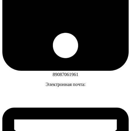
89087061961
Электронная почта: