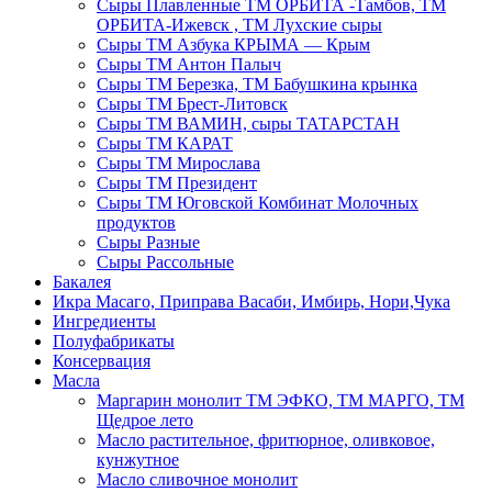
Сыры Плавленные ТМ ОРБИТА -Тамбов, ТМ
ОРБИТА-Ижевск , ТМ Лухские сыры
Сыры ТМ Азбука КРЫМА — Крым
Сыры ТМ Антон Палыч
Сыры ТМ Березка, ТМ Бабушкина крынка
Сыры ТМ Брест-Литовск
Сыры ТМ ВАМИН, сыры ТАТАРСТАН
Сыры ТМ КАРАТ
Сыры ТМ Мирослава
Сыры ТМ Президент
Сыры ТМ Юговской Комбинат Молочных
продуктов
Сыры Разные
Сыры Рассольные
Бакалея
Икра Масаго, Приправа Васаби, Имбирь, Нори,Чука
Ингредиенты
Полуфабрикаты
Консервация
Масла
Маргарин монолит ТМ ЭФКО, ТМ МАРГО, ТМ
Щедрое лето
Масло растительное, фритюрное, оливковое,
кунжутное
Масло сливочное монолит