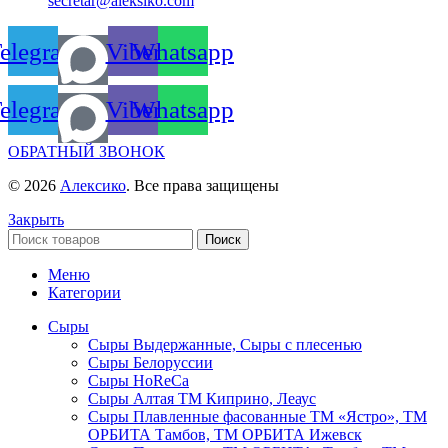
secretar@aleksiko.com
elegram
Viber
Whatsapp
elegram
Viber
Whatsapp
ОБРАТНЫЙ ЗВОНОК
© 2026
Алексико
. Все права защищены
Закрыть
Поиск
Меню
Категории
Сыры
Сыры Выдержанные, Сыры с плесенью
Сыры Белоруссии
Сыры HoReСa
Сыры Алтая ТМ Киприно, Леаус
Сыры Плавленные фасованные ТМ «Ястро», ТМ
ОРБИТА Тамбов, ТМ ОРБИТА Ижевск