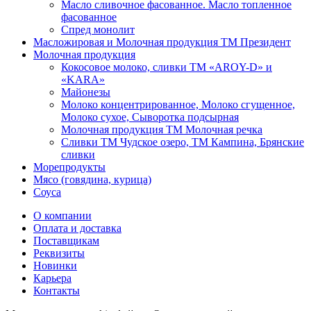
Масло сливочное фасованное. Масло топленное
фасованное
Спред монолит
Масложировая и Молочная продукция ТМ Президент
Молочная продукция
Кокосовое молоко, сливки ТМ «AROY-D» и
«KARA»
Майонезы
Молоко концентрированное, Молоко сгущенное,
Молоко сухое, Сыворотка подсырная
Молочная продукция ТМ Молочная речка
Сливки ТМ Чудское озеро, ТМ Кампина, Брянские
сливки
Морепродукты
Мясо (говядина, курица)
Соуса
О компании
Оплата и доставка
Поставщикам
Реквизиты
Новинки
Карьера
Контакты