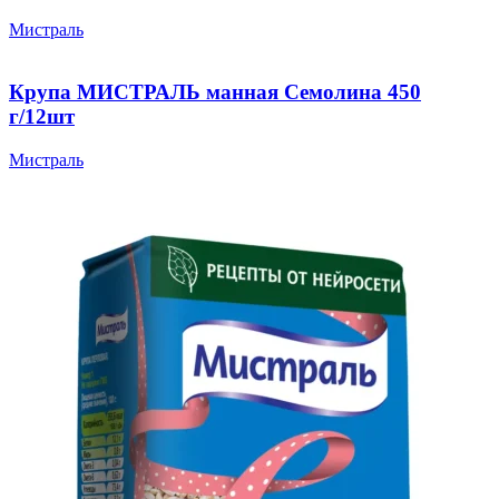
Мистраль
Крупа МИСТРАЛЬ манная Семолина 450
г/12шт
Мистраль