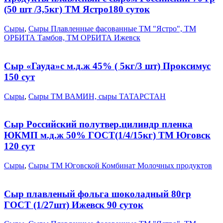
(50 шт /3,5кг) ТМ Ястро180 суток
Сыры
,
Сыры Плавленные фасованные ТМ "Ястро", ТМ
ОРБИТА Тамбов, ТМ ОРБИТА Ижевск
Сыр «Гауда»с м.д.ж 45% ( 5кг/3 шт) Проксимус
150 сут
Сыры
,
Сыры ТМ ВАМИН, сыры ТАТАРСТАН
Сыр Российский полутвер.цилиндр пленка
ЮКМП м.д.ж 50% ГОСТ(1/4/15кг) ТМ Юговск
120 cут
Сыры
,
Сыры ТМ Юговской Комбинат Молочных продуктов
Сыр плавленый фольга шоколадный 80гр
ГОСТ (1/27шт) Ижевск 90 суток