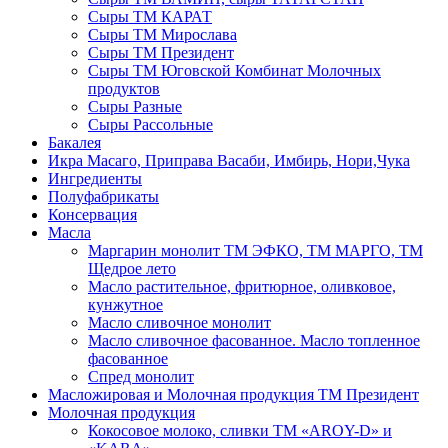
Сыры ТМ КАРАТ
Сыры ТМ Мирослава
Сыры ТМ Президент
Сыры ТМ Юговской Комбинат Молочных
продуктов
Сыры Разные
Сыры Рассольные
Бакалея
Икра Масаго, Приправа Васаби, Имбирь, Нори,Чука
Ингредиенты
Полуфабрикаты
Консервация
Масла
Маргарин монолит ТМ ЭФКО, ТМ МАРГО, ТМ
Щедрое лето
Масло растительное, фритюрное, оливковое,
кунжутное
Масло сливочное монолит
Масло сливочное фасованное. Масло топленное
фасованное
Спред монолит
Масложировая и Молочная продукция ТМ Президент
Молочная продукция
Кокосовое молоко, сливки ТМ «AROY-D» и