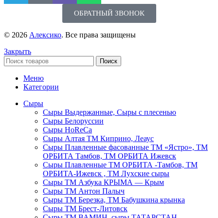
ОБРАТНЫЙ ЗВОНОК
© 2026
Алексико
. Все права защищены
Закрыть
Поиск
Меню
Категории
Сыры
Сыры Выдержанные, Сыры с плесенью
Сыры Белоруссии
Сыры HoReСa
Сыры Алтая ТМ Киприно, Леаус
Сыры Плавленные фасованные ТМ «Ястро», ТМ
ОРБИТА Тамбов, ТМ ОРБИТА Ижевск
Сыры Плавленные ТМ ОРБИТА -Тамбов, ТМ
ОРБИТА-Ижевск , ТМ Лухские сыры
Сыры ТМ Азбука КРЫМА — Крым
Сыры ТМ Антон Палыч
Сыры ТМ Березка, ТМ Бабушкина крынка
Сыры ТМ Брест-Литовск
Сыры ТМ ВАМИН, сыры ТАТАРСТАН