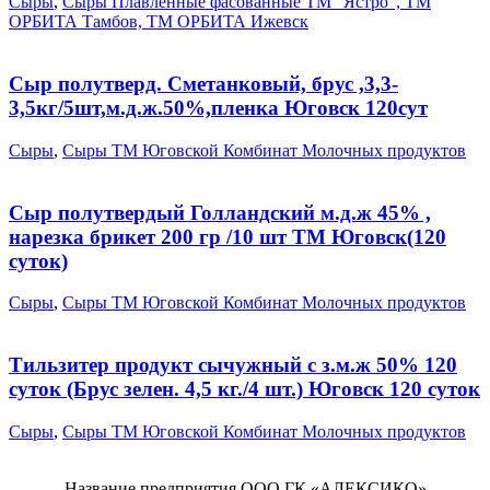
Сыры
,
Сыры Плавленные фасованные ТМ "Ястро", ТМ
ОРБИТА Тамбов, ТМ ОРБИТА Ижевск
Сыр полутверд. Сметанковый, брус ,3,3-
3,5кг/5шт,м.д.ж.50%,пленка Юговск 120сут
Сыры
,
Сыры ТМ Юговской Комбинат Молочных продуктов
Сыр полутвердый Голландский м.д.ж 45% ,
нарезка брикет 200 гр /10 шт ТМ Юговск(120
суток)
Сыры
,
Сыры ТМ Юговской Комбинат Молочных продуктов
Тильзитер продукт сычужный с з.м.ж 50% 120
суток (Брус зелен. 4,5 кг./4 шт.) Юговск 120 суток
Сыры
,
Сыры ТМ Юговской Комбинат Молочных продуктов
Название предприятия ООО ГК «АЛЕКСИКО»