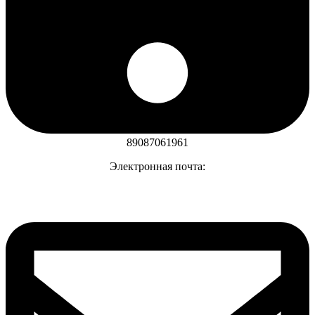
89087061961
Электронная почта: