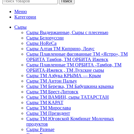
Поиск
Меню
Категории
Сыры
Сыры Выдержанные, Сыры с плесенью
Сыры Белоруссии
Сыры HoReСa
Сыры Алтая ТМ Киприно, Леаус
Сыры Плавленные фасованные ТМ «Ястро», ТМ
ОРБИТА Тамбов, ТМ ОРБИТА Ижевск
Сыры Плавленные ТМ ОРБИТА -Тамбов, ТМ
ОРБИТА-Ижевск , ТМ Лухские сыры
Сыры ТМ Азбука КРЫМА — Крым
Сыры ТМ Антон Палыч
Сыры ТМ Березка, ТМ Бабушкина крынка
Сыры ТМ Брест-Литовск
Сыры ТМ ВАМИН, сыры ТАТАРСТАН
Сыры ТМ КАРАТ
Сыры ТМ Мирослава
Сыры ТМ Президент
Сыры ТМ Юговской Комбинат Молочных
продуктов
Сыры Разные