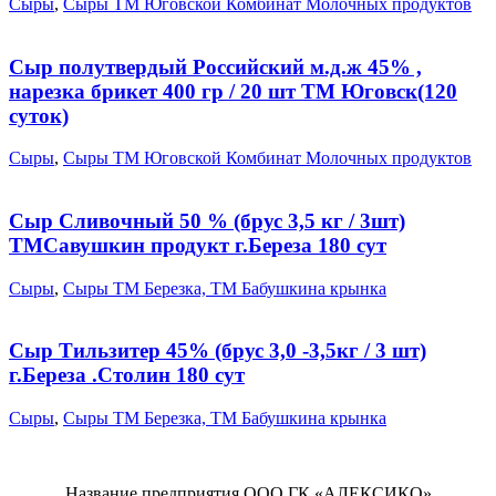
Сыры
,
Сыры ТМ Юговской Комбинат Молочных продуктов
Сыр полутвердый Российский м.д.ж 45% ,
нарезка брикет 400 гр / 20 шт ТМ Юговск(120
суток)
Сыры
,
Сыры ТМ Юговской Комбинат Молочных продуктов
Сыр Сливочный 50 % (брус 3,5 кг / 3шт)
ТМСавушкин продукт г.Береза 180 сут
Сыры
,
Сыры ТМ Березка, ТМ Бабушкина крынка
Сыр Тильзитер 45% (брус 3,0 -3,5кг / 3 шт)
г.Береза .Столин 180 сут
Сыры
,
Сыры ТМ Березка, ТМ Бабушкина крынка
Название предприятия ООО ГК «АЛЕКСИКО»