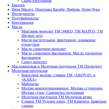
Сыры Рассольные
Бакалея
Икра Масаго, Приправа Васаби, Имбирь, Нори,Чука
Ингредиенты
Полуфабрикаты
Консервация
Масла
Маргарин монолит ТМ ЭФКО, ТМ МАРГО, ТМ
Щедрое лето
Масло растительное, фритюрное, оливковое,
кунжутное
Масло сливочное монолит
Масло сливочное фасованное. Масло топленное
фасованное
Спред монолит
Масложировая и Молочная продукция ТМ Президент
Молочная продукция
Кокосовое молоко, сливки ТМ «AROY-D» и
«KARA»
Майонезы
Молоко концентрированное, Молоко сгущенное,
Молоко сухое, Сыворотка подсырная
Молочная продукция ТМ Молочная речка
Сливки ТМ Чудское озеро, ТМ Кампина, Брянские
сливки