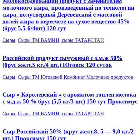
Молокосодержащий продукт с заменителем
молочного жира, произведенный по технологии
сыра, полутвердый Деревенский с массовой
долей жира в пересчете на сухое вещество 45%
(брус 5,5-6/4шт) 120 сут
Сыры
,
Сыры ТМ ВАМИН, сыры ТАТАРСТАН
Российский продукт сычужный с з.м.ж 50%
(брус желт.5 кг./4 шт.) Юговск 120 суток
Сыры
,
Сыры ТМ Юговской Комбинат Молочных продуктов
Сыр » Королевский » с ароматом топлен.молока
с м.д.ж 50 % брус (5,5 кг/3 шт) 150 сут Проксимус
Сыры
,
Сыры ТМ ВАМИН, сыры ТАТАРСТАН
Сыр Российский 50% (круг желт.8, 5 — 9,0 кг./2
шт.) Проксимус 150 сут