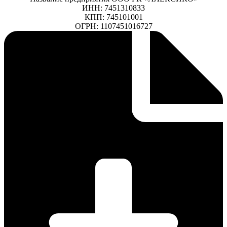
ИНН: 7451310833
КПП: 745101001
ОГРН: 1107451016727