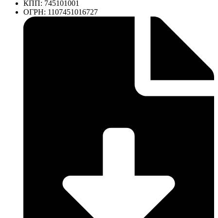
КПП: 745101001
ОГРН: 1107451016727