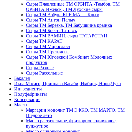
Сыры Плавленные ТМ ОРБИТА -Тамбов, ТМ
ОРБИТА-Ижевск , ТМ Лухские сыры
Сыры ТМ Азбука КРЫМА — Крым
Сыры ТМ Антон Палыч
Сыры ТМ Березка, ТМ Бабушкина крынка
Сыры ТМ Брест-Литовск
Сыры ТМ ВАМИН, сыры ТАТАРСТАН
Сыры ТМ КАРАТ
Сыры ТМ Мирослава
Сыры ТМ Президент
Сыры ТМ Юговской Комбинат Молочных
продуктов
Сыры Разные
Сыры Рассольные
Бакалея
Икра Масаго, Приправа Васаби, Имбирь, Нори,Чука
Ингредиенты
Полуфабрикаты
Консервация
Масла
Маргарин монолит ТМ ЭФКО, ТМ МАРГО, ТМ
Щедрое лето
Масло растительное, фритюрное, оливковое,
кунжутное
Масло сливочное монолит