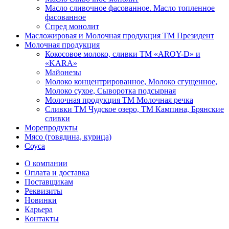
Масло сливочное фасованное. Масло топленное
фасованное
Спред монолит
Масложировая и Молочная продукция ТМ Президент
Молочная продукция
Кокосовое молоко, сливки ТМ «AROY-D» и
«KARA»
Майонезы
Молоко концентрированное, Молоко сгущенное,
Молоко сухое, Сыворотка подсырная
Молочная продукция ТМ Молочная речка
Сливки ТМ Чудское озеро, ТМ Кампина, Брянские
сливки
Морепродукты
Мясо (говядина, курица)
Соуса
О компании
Оплата и доставка
Поставщикам
Реквизиты
Новинки
Карьера
Контакты