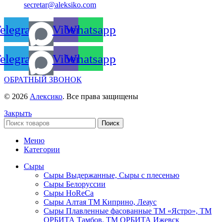
secretar@aleksiko.com
elegram
Viber
Whatsapp
elegram
Viber
Whatsapp
ОБРАТНЫЙ ЗВОНОК
© 2026
Алексико
. Все права защищены
Закрыть
Поиск
Меню
Категории
Сыры
Сыры Выдержанные, Сыры с плесенью
Сыры Белоруссии
Сыры HoReСa
Сыры Алтая ТМ Киприно, Леаус
Сыры Плавленные фасованные ТМ «Ястро», ТМ
ОРБИТА Тамбов, ТМ ОРБИТА Ижевск