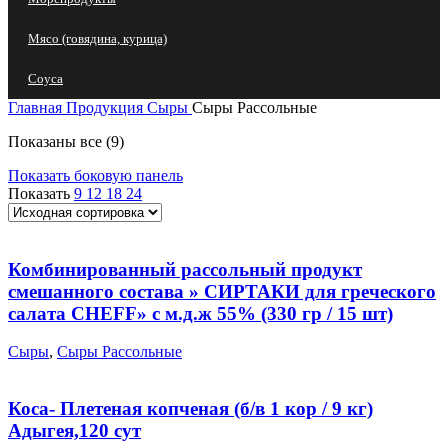
Мясо (говядина, курица)
Соуса
Главная
Продукция
Сыры
Сыры Рассольные
Показаны все (9)
Показать боковую панель
Показать
9
12
18
24
Комбинированный рассольный продукт
смешанного состава » СИРТАКИ для греческого
салата CHEFF» с м.д.ж 55% (330 гр / 15 шт)
Сыры
,
Сыры Рассольные
Коса- Плетеная копченая (б/в 1 кор / 9 кг)
Адыгея,120 сут