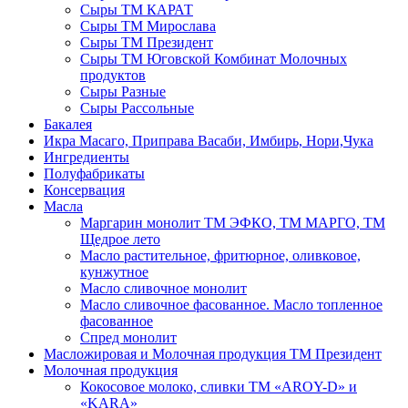
Сыры ТМ КАРАТ
Сыры ТМ Мирослава
Сыры ТМ Президент
Сыры ТМ Юговской Комбинат Молочных
продуктов
Сыры Разные
Сыры Рассольные
Бакалея
Икра Масаго, Приправа Васаби, Имбирь, Нори,Чука
Ингредиенты
Полуфабрикаты
Консервация
Масла
Маргарин монолит ТМ ЭФКО, ТМ МАРГО, ТМ
Щедрое лето
Масло растительное, фритюрное, оливковое,
кунжутное
Масло сливочное монолит
Масло сливочное фасованное. Масло топленное
фасованное
Спред монолит
Масложировая и Молочная продукция ТМ Президент
Молочная продукция
Кокосовое молоко, сливки ТМ «AROY-D» и
«KARA»