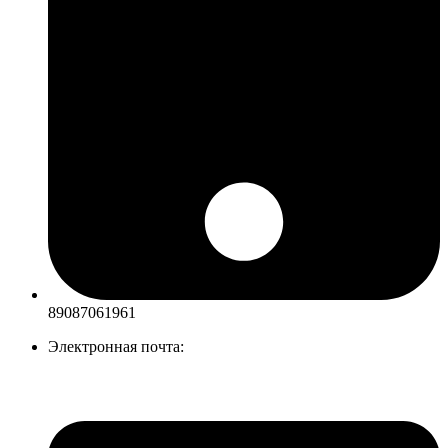
89087061961
Электронная почта: