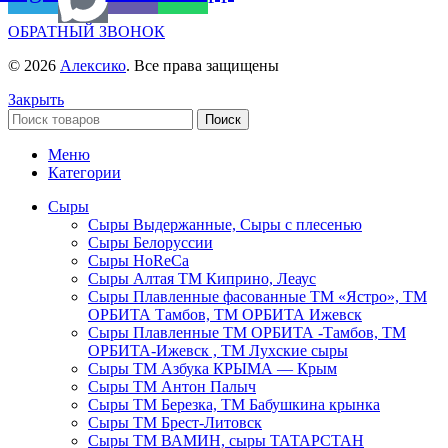
ОБРАТНЫЙ ЗВОНОК
© 2026
Алексико
. Все права защищены
Закрыть
Поиск
Меню
Категории
Сыры
Сыры Выдержанные, Сыры с плесенью
Сыры Белоруссии
Сыры HoReСa
Сыры Алтая ТМ Киприно, Леаус
Сыры Плавленные фасованные ТМ «Ястро», ТМ
ОРБИТА Тамбов, ТМ ОРБИТА Ижевск
Сыры Плавленные ТМ ОРБИТА -Тамбов, ТМ
ОРБИТА-Ижевск , ТМ Лухские сыры
Сыры ТМ Азбука КРЫМА — Крым
Сыры ТМ Антон Палыч
Сыры ТМ Березка, ТМ Бабушкина крынка
Сыры ТМ Брест-Литовск
Сыры ТМ ВАМИН, сыры ТАТАРСТАН