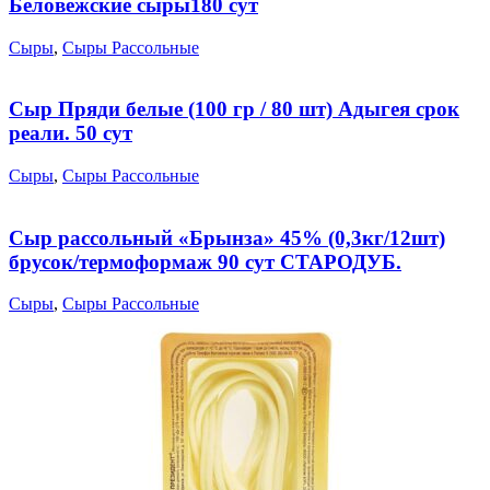
Беловежские сыры180 сут
Сыры
,
Сыры Рассольные
Сыр Пряди белые (100 гр / 80 шт) Адыгея срок
реали. 50 сут
Сыры
,
Сыры Рассольные
Сыр рассольный «Брынза» 45% (0,3кг/12шт)
брусок/термоформаж 90 сут СТАРОДУБ.
Сыры
,
Сыры Рассольные