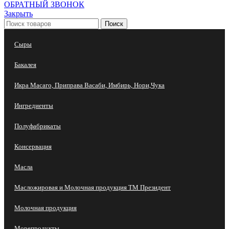
ОБРАТНЫЙ ЗВОНОК
Закрыть
Поиск
Сыры
Бакалея
Икра Масаго, Приправа Васаби, Имбирь, Нори,Чука
Ингредиенты
Полуфабрикаты
Консервация
Масла
Масложировая и Молочная продукция ТМ Президент
Молочная продукция
Морепродукты