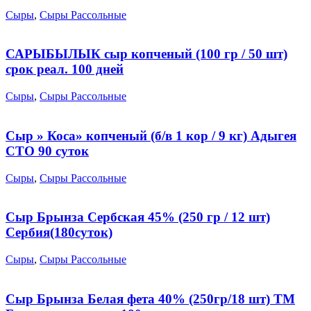
Сыры
,
Сыры Рассольные
САРЫБЫЛЫК сыр копченый (100 гр / 50 шт)
срок реал. 100 дней
Сыры
,
Сыры Рассольные
Сыр » Коса» копченый (б/в 1 кор / 9 кг) Адыгея
СТО 90 суток
Сыры
,
Сыры Рассольные
Сыр Брынза Сербская 45% (250 гр / 12 шт)
Сербия(180суток)
Сыры
,
Сыры Рассольные
Сыр Брынза Белая фета 40% (250гр/18 шт) ТМ