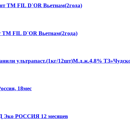
нт ТМ FIL D`OR Вьетнам(2года)
т ТМ FIL D`OR Вьетнам(2года)
анили ультрапаст.(1кг/12шт)М.д.ж.4,8% ТЗ»Чудско
оссия, 18мес
ТД Эко РОССИЯ 12 месяцев