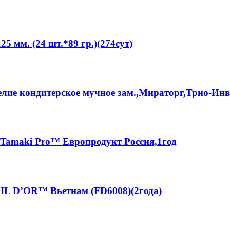
мм. (24 шт.*89 гр.)(274сут)
елие кондитерское мучное зам.,Мираторг,Трио-Инв
 Tamaki Pro™ Европродукт Россия,1год
FIL D’OR™ Вьетнам (FD6008)(2года)