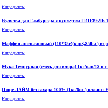
Ингредиенты
Булочка для Гамбургера с кунжутом ГИПФЕЛЬ 125 
Ингредиенты
Маффин апельсиновый (110*35г)(кор3,850кг) изд
Ингредиенты
Мука Темпурная (смесь для кляра) 1кг/пак/12 шт
Ингредиенты
Пюре ЛАЙМ без сахара 100% (1кг/6шт) пл/конт 
Ингредиенты