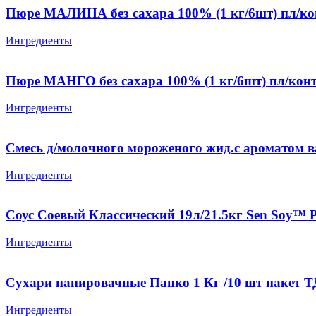
Пюре МАЛИНА без сахара 100% (1 кг/6шт) пл/ко
Ингредиенты
Пюре МАНГО без сахара 100% (1 кг/6шт) пл/кон
Ингредиенты
Смесь д/молочного мороженого жид.с ароматом в
Ингредиенты
Соус Соевый Классический 19л/21.5кг Sen Soy™ Р
Ингредиенты
Сухари панировачные Панко 1 Кг /10 шт пакет 
Ингредиенты