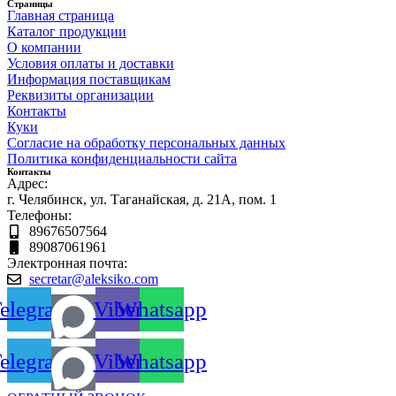
Страницы
Главная страница
Каталог продукции
О компании
Условия оплаты и доставки
Информация поставщикам
Реквизиты организации
Контакты
Куки
Согласие на обработку персональных данных
Политика конфиденциальности сайта
Контакты
Адрес:
г. Челябинск, ул. Таганайская, д. 21А, пом. 1
Телефоны:
89676507564
89087061961
Электронная почта:
secretar@aleksiko.com
elegram
Viber
Whatsapp
elegram
Viber
Whatsapp