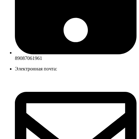
89087061961
Электронная почта: