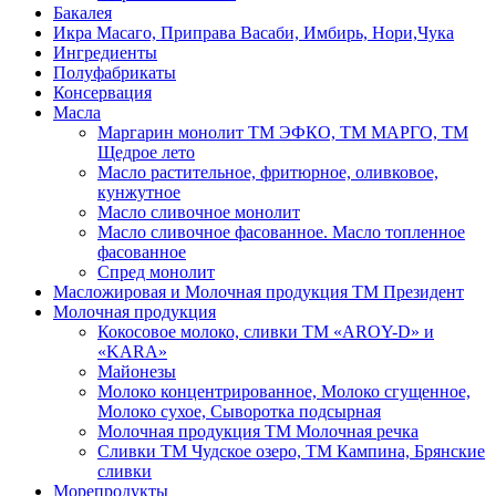
Бакалея
Икра Масаго, Приправа Васаби, Имбирь, Нори,Чука
Ингредиенты
Полуфабрикаты
Консервация
Масла
Маргарин монолит ТМ ЭФКО, ТМ МАРГО, ТМ
Щедрое лето
Масло растительное, фритюрное, оливковое,
кунжутное
Масло сливочное монолит
Масло сливочное фасованное. Масло топленное
фасованное
Спред монолит
Масложировая и Молочная продукция ТМ Президент
Молочная продукция
Кокосовое молоко, сливки ТМ «AROY-D» и
«KARA»
Майонезы
Молоко концентрированное, Молоко сгущенное,
Молоко сухое, Сыворотка подсырная
Молочная продукция ТМ Молочная речка
Сливки ТМ Чудское озеро, ТМ Кампина, Брянские
сливки
Морепродукты