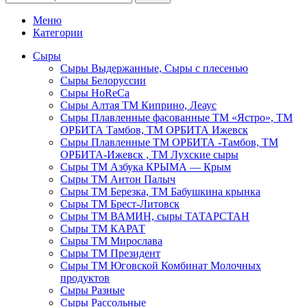
Меню
Категории
Сыры
Сыры Выдержанные, Сыры с плесенью
Сыры Белоруссии
Сыры HoReСa
Сыры Алтая ТМ Киприно, Леаус
Сыры Плавленные фасованные ТМ «Ястро», ТМ
ОРБИТА Тамбов, ТМ ОРБИТА Ижевск
Сыры Плавленные ТМ ОРБИТА -Тамбов, ТМ
ОРБИТА-Ижевск , ТМ Лухские сыры
Сыры ТМ Азбука КРЫМА — Крым
Сыры ТМ Антон Палыч
Сыры ТМ Березка, ТМ Бабушкина крынка
Сыры ТМ Брест-Литовск
Сыры ТМ ВАМИН, сыры ТАТАРСТАН
Сыры ТМ КАРАТ
Сыры ТМ Мирослава
Сыры ТМ Президент
Сыры ТМ Юговской Комбинат Молочных
продуктов
Сыры Разные
Сыры Рассольные