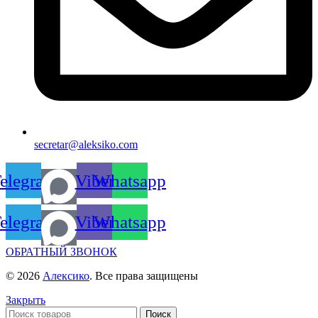
secretar@aleksiko.com
elegram
Viber
Whatsapp
elegram
Viber
Whatsapp
ОБРАТНЫЙ ЗВОНОК
© 2026
Алексико
. Все права защищены
Закрыть
Поиск