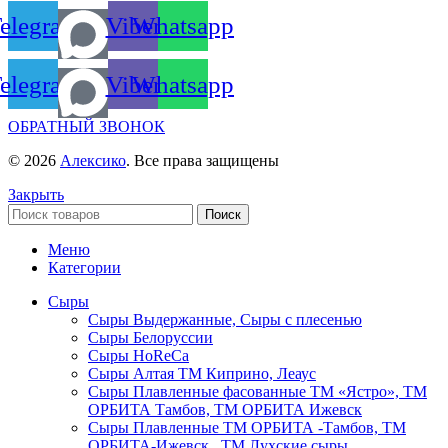
elegram
Viber
Whatsapp
elegram
Viber
Whatsapp
ОБРАТНЫЙ ЗВОНОК
© 2026
Алексико
. Все права защищены
Закрыть
Поиск
Меню
Категории
Сыры
Сыры Выдержанные, Сыры с плесенью
Сыры Белоруссии
Сыры HoReСa
Сыры Алтая ТМ Киприно, Леаус
Сыры Плавленные фасованные ТМ «Ястро», ТМ
ОРБИТА Тамбов, ТМ ОРБИТА Ижевск
Сыры Плавленные ТМ ОРБИТА -Тамбов, ТМ
ОРБИТА-Ижевск , ТМ Лухские сыры