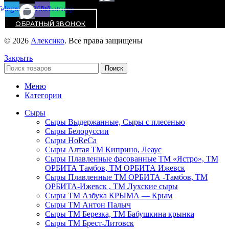
Telegram
Viber
Whatsapp
ОБРАТНЫЙ ЗВОНОК
© 2026
Алексико
. Все права защищены
Закрыть
Поиск
Меню
Категории
Сыры
Сыры Выдержанные, Сыры с плесенью
Сыры Белоруссии
Сыры HoReСa
Сыры Алтая ТМ Киприно, Леаус
Сыры Плавленные фасованные ТМ «Ястро», ТМ
ОРБИТА Тамбов, ТМ ОРБИТА Ижевск
Сыры Плавленные ТМ ОРБИТА -Тамбов, ТМ
ОРБИТА-Ижевск , ТМ Лухские сыры
Сыры ТМ Азбука КРЫМА — Крым
Сыры ТМ Антон Палыч
Сыры ТМ Березка, ТМ Бабушкина крынка
Сыры ТМ Брест-Литовск