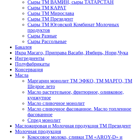
Сыры ТМ ВАМИН, сыры ТАТАРСТАН
Сыры ТМ КАРАТ
Сыры ТМ Мирослава
Сыры ТМ Президент
Сыры ТМ Юговской Комбинат Молочных
продуктов
Сыры Разные
Сыры Рассольные
Бакалея
Икра Масаго, Приправа Васаби, Имбирь, Нори,Чука
Ингредиенты
Полуфабрикаты
Консервация
Масла
Маргарин монолит ТМ ЭФКО, ТМ МАРГО, ТМ
Щедрое лето
Масло растительное, фритюрное, оливковое,
кунжутное
Масло сливочное монолит
Масло сливочное фасованное. Масло топленное
фасованное
Спред монолит
Масложировая и Молочная продукция ТМ Президент
Молочная продукция
Кокосовое молоко, сливки ТМ «AROY-D» и