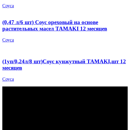
Соуса
(0,47 л/6 шт) Соус ореховый на основе
растительных масел TAMAKI 12 месяцев
Соуса
(1уп/0,24л/8 шт)Соус кунжутный TAMAKI,шт 12
месяцев
Соуса