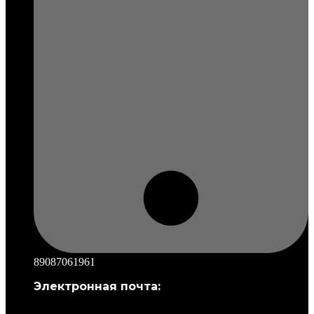
89087061961
Электронная почта: