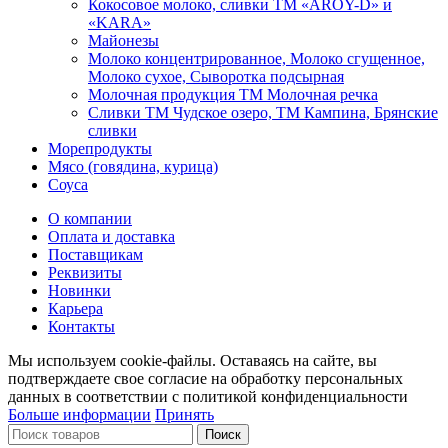
Кокосовое молоко, сливки ТМ «AROY-D» и
«KARA»
Майонезы
Молоко концентрированное, Молоко сгущенное,
Молоко сухое, Сыворотка подсырная
Молочная продукция ТМ Молочная речка
Сливки ТМ Чудское озеро, ТМ Кампина, Брянские
сливки
Морепродукты
Мясо (говядина, курица)
Соуса
О компании
Оплата и доставка
Поставщикам
Реквизиты
Новинки
Карьера
Контакты
Мы используем cookie-файлы. Оставаясь на сайте, вы
подтверждаете свое согласие на обработку персональных
данных в соответствии с политикой конфиденциальности
Больше информации
Принять
Поиск