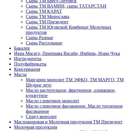
Сыры ТМ Брест-Литовск
Сыры ТМ ВАМИН, сыры ТАТАРСТАН
Сыры ТМ КАРАТ
Сыры ТМ Мирослава
Сыры ТМ Президент
Сыры ТМ Юговской Комбинат Молочных
продуктов
Сыры Разные
Сыры Рассольные
Бакалея
Икра Масаго, Приправа Васаби, Имбирь, Нори,Чука
Ингредиенты
Полуфабрикаты
Консервация
Масла
Маргарин монолит ТМ ЭФКО, ТМ МАРГО, ТМ
Щедрое лето
Масло растительное, фритюрное, оливковое,
кунжутное
Масло сливочное монолит
Масло сливочное фасованное. Масло топленное
фасованное
Спред монолит
Масложировая и Молочная продукция ТМ Президент
Молочная продукция