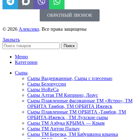
ОБРАТНЫЙ ЗВОНОК
© 2026
Алексико
. Все права защищены
Закрыть
Поиск
Меню
Категории
Сыры
Сыры Выдержанные, Сыры с плесенью
Сыры Белоруссии
Сыры HoReСa
Сыры Алтая ТМ Киприно, Леаус
Сыры Плавленные фасованные ТМ «Ястро», ТМ
ОРБИТА Тамбов, ТМ ОРБИТА Ижевск
Сыры Плавленные ТМ ОРБИТА -Тамбов, ТМ
ОРБИТА-Ижевск , ТМ Лухские сыры
Сыры ТМ Азбука КРЫМА — Крым
Сыры ТМ Антон Палыч
Сыры ТМ Березка, ТМ Бабушкина крынка