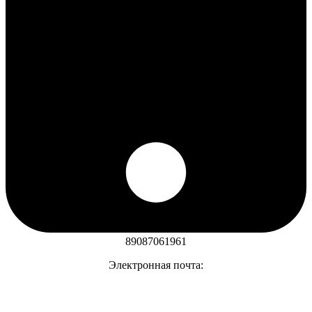
89087061961
Электронная почта: