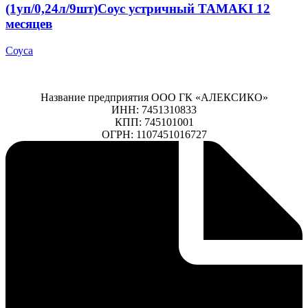
(1уп/0,24л/9шт)Соус устричный TAMAKI 12
месяцев
Соуса
Название предприятия ООО ГК «АЛЕКСИКО»
ИНН: 7451310833
КПП: 745101001
ОГРН: 1107451016727